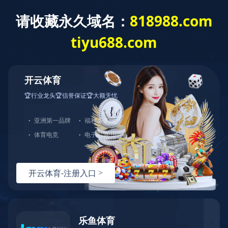
公司概况
Company
查看更多
世界杯官方网站
世界杯官方网站成立于2009年12月，位于广州市白云区