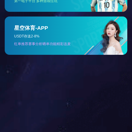
[2026-04-27]
全国首例制冷控温气承式基坑气膜亮相...
[2026-03-28]
从生态环境法典草案感悟习近平生态文...
[2026-03-11]
老城市新活力！APEC广州之约，见...
[2026-02-06]
400-698-2838
Copyright © 世界杯官方网站 版权所有