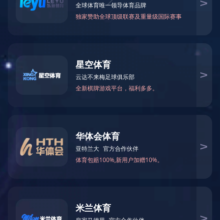
嘉禾均禾大道八一科技产业园2栋首层，是一家拥有先进
技术和工程经验的国家高新技术企业。专注于“环境治
理”技术的研发和实施的企业；是一家拥有先进技术和工
程经验的环保公司，主要从事环保咨询、环保手续、技
术服务、运营维护、在线监测、危废固废处理、环保管
家等全方位的环保服务；承接环保工程、市政工程、机
电工程，暖通工程，钢结构工程，生态修复工程；专业
从事污水处理、废气治理、通风除尘、噪声治理、除
臭、甲醛治理多年，拥有自己的设备生产工厂。