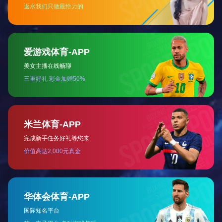
广东某企业地块土壤修...
市政工程
挥发性有机物（VOC...
新闻资讯
News
查看更多
推进河流、湖泊、近岸海域协同治理 大...