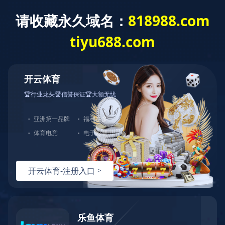
公司概况
Company
查看更多
世界杯官方网站
世界杯官方网站成立于2009年12月，位于广州市白云区