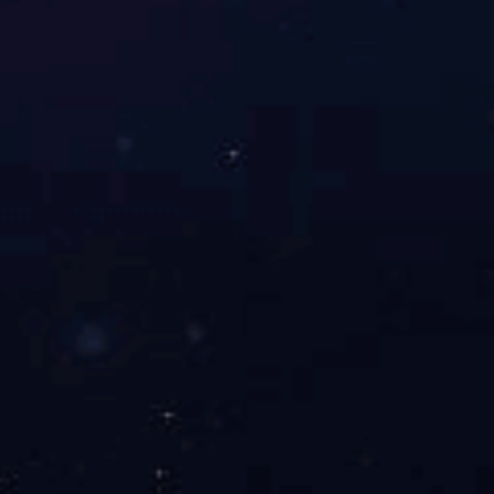
|
开云网页版
登录入口
|
世
界杯官方网页
版
|
华体会体