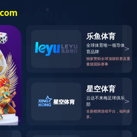
400-698-2838
资源
新闻资讯
世界杯shijiebei（中国）