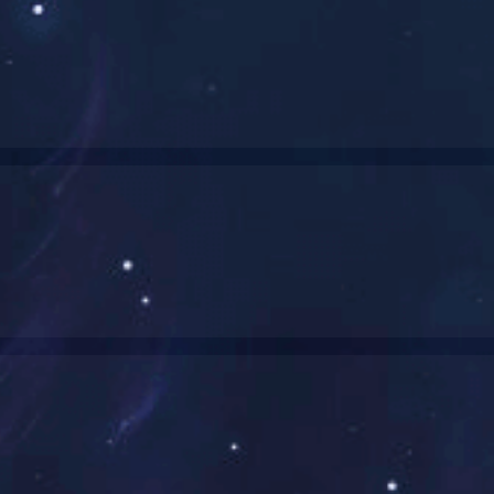
例
在线监控案例
噪声与无尘车间
机电暖通工程