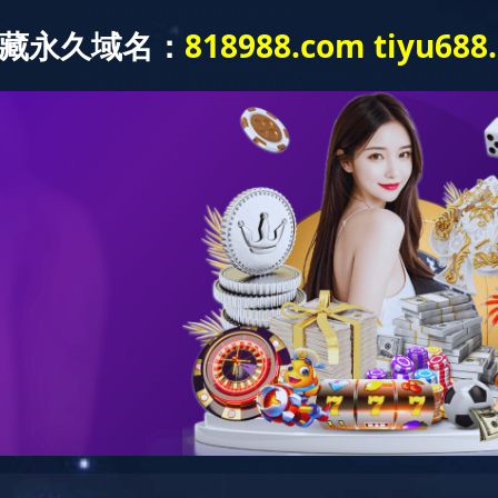
首 页
关于我们
服务内容
工程案例
人力