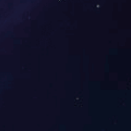
华体会体育
|
爱游戏体育官
方网站首页
|
华体会体育
|
开云网页登录