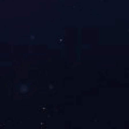
|
开云网页版
登录入口
|
世
界杯官方网页
版
|
华体会体