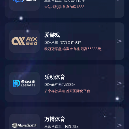
项目案例
Project
查看更多