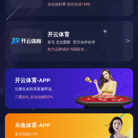
农村生活污水治理
污水治理案例
废气治理案例
无车车间案例
机电暖通工程
防白蚁、除甲醛