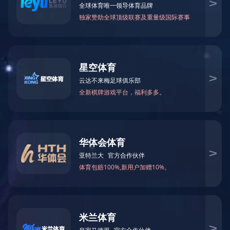
嘉禾均禾大道八一科技产业园2栋首层，是一家拥有先进
技术和工程经验的国家高新技术企业。专注于“环境治
理”技术的研发和实施的企业；是一家拥有先进技术和工
程经验的环保公司，主要从事环保咨询、环保手续、技
术服务、运营维护、在线监测、危废固废处理、环保管
家等全方位的环保服务；承接环保工程、市政工程、机
电工程，暖通工程，钢结构工程，生态修复工程；专业
从事污水处理、废气治理、通风除尘、噪声治理、除
臭、甲醛治理多年，拥有自己的设备生产工厂。