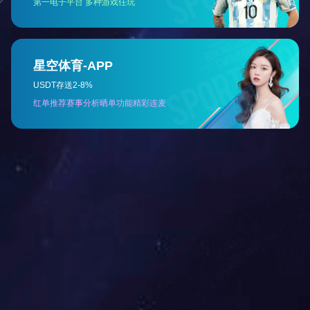
[2026-04-27]
全国首例制冷控温气承式基坑气膜亮相...
[2026-03-28]
从生态环境法典草案感悟习近平生态文...
[2026-03-11]
老城市新活力！APEC广州之约，见...
[2026-02-06]
400-698-2838
Copyright © 世界杯官方网站 版权所有