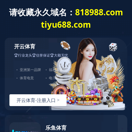
公司概况
Company
查看更多
世界杯官方网站
世界杯官方网站成立于2009年12月，位于广州市白云区