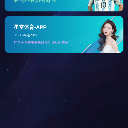
[2026-04-27]
全国首例制冷控温气承式基坑气膜亮相...
[2026-03-28]
从生态环境法典草案感悟习近平生态文...
[2026-03-11]
老城市新活力！APEC广州之约，见...
[2026-02-06]
400-698-2838
Copyright © 世界杯官方网站 版权所有