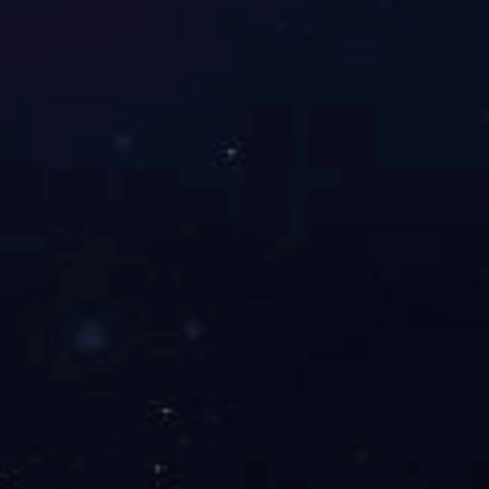
|
开云网页版
登录入口
|
世
界杯官方网页
版
|
华体会体