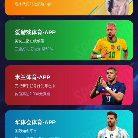
广东某企业地块土壤修...
市政工程
挥发性有机物（VOC...
新闻资讯
News
查看更多
推进河流、湖泊、近岸海域协同治理 大...