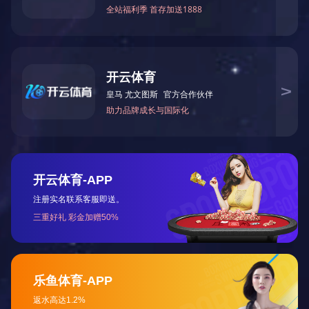
农村生活污水治理
污水治理案例
废气治理案例
无车车间案例
机电暖通工程
防白蚁、除甲醛