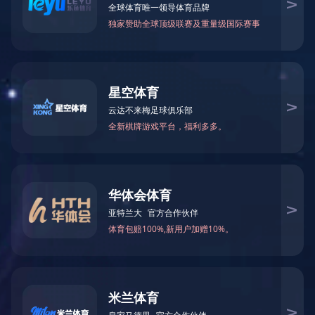
嘉禾均禾大道八一科技产业园2栋首层，是一家拥有先进
技术和工程经验的国家高新技术企业。专注于“环境治
理”技术的研发和实施的企业；是一家拥有先进技术和工
程经验的环保公司，主要从事环保咨询、环保手续、技
术服务、运营维护、在线监测、危废固废处理、环保管
家等全方位的环保服务；承接环保工程、市政工程、机
电工程，暖通工程，钢结构工程，生态修复工程；专业
从事污水处理、废气治理、通风除尘、噪声治理、除
臭、甲醛治理多年，拥有自己的设备生产工厂。