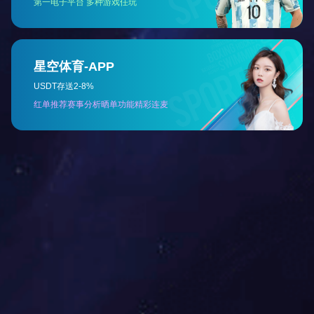
[2026-04-27]
全国首例制冷控温气承式基坑气膜亮相...
[2026-03-28]
从生态环境法典草案感悟习近平生态文...
[2026-03-11]
老城市新活力！APEC广州之约，见...
[2026-02-06]
400-698-2838
Copyright © 世界杯官方网站 版权所有