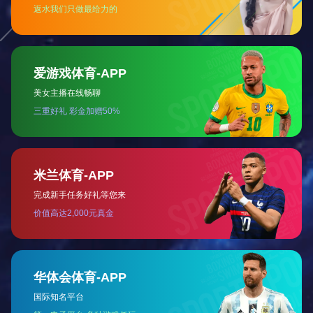
广东某企业地块土壤修...
市政工程
挥发性有机物（VOC...
新闻资讯
News
查看更多
推进河流、湖泊、近岸海域协同治理 大...